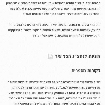
פרטים נוספים: עבור הזמנה טלפונית + מזוודות יש תוספת מחיר. עבור מטען
חורג תגבה תוספת מחיר עשרים שקלים תוספת נסיעה בכביש 6 ללא קשר
למס' קטעים. !תחנה בעיר וביישוב סמוך כוללת תוספת תשלום.
התחנה לא עובדת בשבת חג (בשני ימי החגים). בימי החגים סילבסטר, חול
המועד, עצמאות ובשאר החגים ובשעות העומס בבוקר ובצהריים ובפקקים
התעריפים של כל היעדים משתנים. פרטים אצל הסדרן
מוניות לנתב"ג מכל עיר
לקוחות מספרים
"שרות מדהים של מוניות לשדה התעופה עם נהגים אדיבים. קיבלתי שירות
של נסיעה במונית ספיישל לנתב"ג במחיר זול עם הגעה הרבה לפני הזמן
לטרמינל 3 בנתב"ג. הנהג לא הסתפק להוריד אותנו בכניסה לטרמינל, אלא
הוריד בשבילי את המזוודות, ליווה אותי עד לפתח שער הטרמינל ודאג לכך
שלא אאחר אפילו לשניה לטיסה. המון תודה, מומלץ בחום ונסעתי איתו